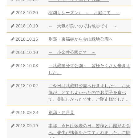
2018.10.20
稲刈りシーズン♪ ～ お庭にて ～
2018.10.19
～ 天気が良いのでお散歩です ～
2018.10.15
別邸・東福寺から金山緑地公園へ
2018.10.10
～ 小金井公園にて ～
2018.10.03
～武蔵国分寺公園～ 皆様たくさん歩きま
した。
2018.10.02
～今日は武蔵野公園へ行きました～ お天
気が、とてもよかったのでお団子を食べ
て。美味しかったです。ご馳走様でした。
2018.09.23
別邸・お月見
2018.09.19
本邸 今日は敬老の日。皆様とお饅頭を食
べ、先生が抹茶をたててくれました。ご馳