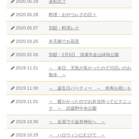
2020.05.29
表彰式？
2020.05.28
料理・おやつレクの日々
2020.05.07
別邸・料理レク
2020.03.25
弁天橋でお花見
2020.02.05
別邸・2月5日 清瀬市金山緑地公園
2019.11.21
～ 本日、天気が良かったので川沿いのお
散歩 ～
2019.11.08
～ 誕生日パーティー ～ 米寿お祝いも
2019.11.01
～ 暖かかったのでお弁当持ってピクニッ
ク ～ 武蔵野中央公園
2019.10.30
～ 全員で小金井神社へ ～
2019.10.29
～ ハロウィンにむけて ～