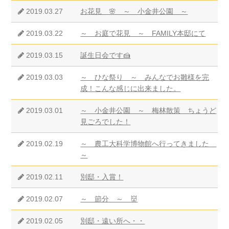
2019.03.27
お花見 🌸 ～ 小金井公園 ～
2019.03.22
～ お庭で花見 ～ FAMILY本邸にて
2019.03.15
誕生日会です🍰
2019.03.03
～ ひな祭り ～ みんなでお雛様を完
成！こんな感じに出来ました。
2019.03.01
～ 小金井公園 ～ 梅林散策 ちょうど
見ごろでした！
2019.02.19
～ 農工大科学博物館へ行ってきました
～
2019.02.11
別邸・入賞！
2019.02.07
～ 節分 ～ 👹
2019.02.05
別邸・遠い所へ・・