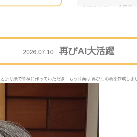
2026.05.15
生田緑地
2026.05.11
母の日の
2026.04.24
藤の花の
再びAI大活躍
2026.07.10
2026.04.18
芝桜・・
2026.04.01
満開の桜
絵と折り紙で皆様に作っていただき、もう片面は 再び油彩画を作成しま
2026.03.08
河津桜の
2026.02.26
小金井公
2026.02.10
多くの笑
2026.02.04
節分の日