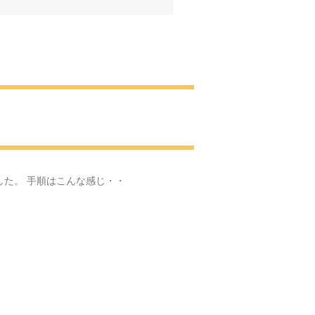
へ
肖像画
見学に・・・
・
した。 手順はこんな感じ・・
お花見
園の梅園
いと感動をありがとう