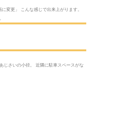
スのサンタクロース
画に変更」 こんな感じで出来上がります。
。
Yの体操
へ
へ
あじさいの小径。 近隣に駐車スペースがな
ける場所へ
へ・・・
る可愛いお人形