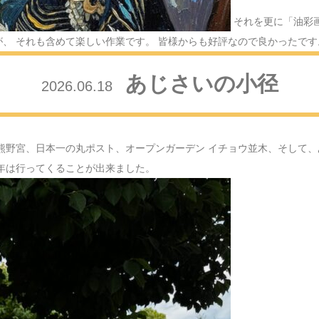
2024.12.26
クリスマ
それを更に「油彩
、 それも含めて楽しい作業です。 皆様からも好評なので良かったです
2024.12.15
FAMIL
あじさいの小径
2026.06.18
2024.12.10
紅葉散策
2024.11.28
田無神社
熊野宮、日本一の丸ポスト、オープンガーデン イチョウ並木、そして、
2024.11.21
雨でも歩
年は行ってくることが出来ました。
2024.11.08
神社巡り
2024.10.31
秋川渓谷
2024.09.19
玄関を飾
2024.09.16
敬老の日