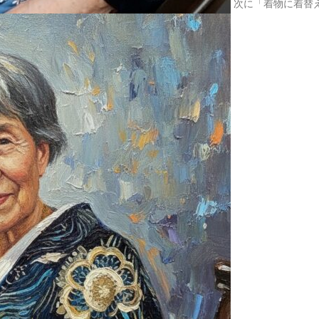
次に「着物に着替
2025.03.07
河津桜が
2025.02.22
井の頭公
2025.02.19
久しぶり
2025.02.10
喫茶レク
2025.02.01
1月は初
2025.01.30
阿佐ヶ谷
2025.01.15
和～なご
2025.01.09
初詣へ
2025.01.01
あけまし