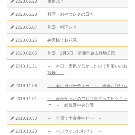
2020.05.29
表彰式？
2020.05.28
料理・おやつレクの日々
2020.05.07
別邸・料理レク
2020.03.25
弁天橋でお花見
2020.02.05
別邸・2月5日 清瀬市金山緑地公園
2019.11.21
～ 本日、天気が良かったので川沿いのお
散歩 ～
2019.11.08
～ 誕生日パーティー ～ 米寿お祝いも
2019.11.01
～ 暖かかったのでお弁当持ってピクニッ
ク ～ 武蔵野中央公園
2019.10.30
～ 全員で小金井神社へ ～
2019.10.29
～ ハロウィンにむけて ～