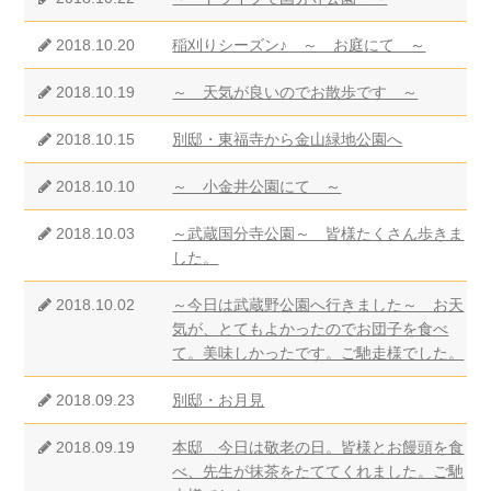
2018.10.20
稲刈りシーズン♪ ～ お庭にて ～
2018.10.19
～ 天気が良いのでお散歩です ～
2018.10.15
別邸・東福寺から金山緑地公園へ
2018.10.10
～ 小金井公園にて ～
2018.10.03
～武蔵国分寺公園～ 皆様たくさん歩きま
した。
2018.10.02
～今日は武蔵野公園へ行きました～ お天
気が、とてもよかったのでお団子を食べ
て。美味しかったです。ご馳走様でした。
2018.09.23
別邸・お月見
2018.09.19
本邸 今日は敬老の日。皆様とお饅頭を食
べ、先生が抹茶をたててくれました。ご馳