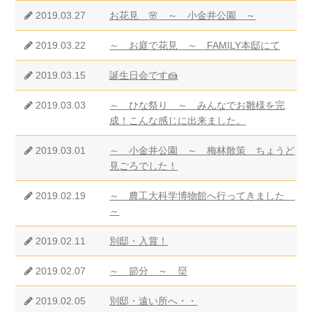
2019.03.27
お花見 🌸 ～ 小金井公園 ～
2019.03.22
～ お庭で花見 ～ FAMILY本邸にて
2019.03.15
誕生日会です🍰
2019.03.03
～ ひな祭り ～ みんなでお雛様を完
成！こんな感じに出来ました。
2019.03.01
～ 小金井公園 ～ 梅林散策 ちょうど
見ごろでした！
2019.02.19
～ 農工大科学博物館へ行ってきました
～
2019.02.11
別邸・入賞！
2019.02.07
～ 節分 ～ 👹
2019.02.05
別邸・遠い所へ・・