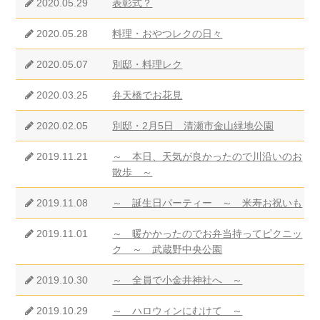
2020.05.29
表彰式？
2020.05.28
料理・おやつレクの日々
2020.05.07
別邸・料理レク
2020.03.25
弁天橋でお花見
2020.02.05
別邸・2月5日 清瀬市金山緑地公園
2019.11.21
～ 本日、天気が良かったので川沿いのお
散歩 ～
2019.11.08
～ 誕生日パーティー ～ 米寿お祝いも
2019.11.01
～ 暖かかったのでお弁当持ってピクニッ
ク ～ 武蔵野中央公園
2019.10.30
～ 全員で小金井神社へ ～
2019.10.29
～ ハロウィンにむけて ～