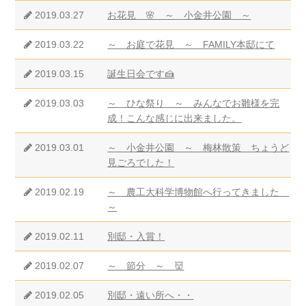
2019.03.27
お花見 🌸 ～ 小金井公園 ～
2019.03.22
～ お庭で花見 ～ FAMILY本邸にて
2019.03.15
誕生日会です🍰
2019.03.03
～ ひな祭り ～ みんなでお雛様を完
成！こんな感じに出来ました。
2019.03.01
～ 小金井公園 ～ 梅林散策 ちょうど
見ごろでした！
2019.02.19
～ 農工大科学博物館へ行ってきました
～
2019.02.11
別邸・入賞！
2019.02.07
～ 節分 ～ 👹
2019.02.05
別邸・遠い所へ・・