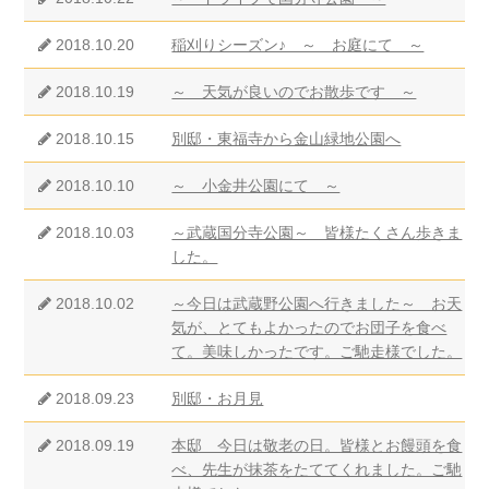
2018.10.20
稲刈りシーズン♪ ～ お庭にて ～
2018.10.19
～ 天気が良いのでお散歩です ～
2018.10.15
別邸・東福寺から金山緑地公園へ
2018.10.10
～ 小金井公園にて ～
2018.10.03
～武蔵国分寺公園～ 皆様たくさん歩きま
した。
2018.10.02
～今日は武蔵野公園へ行きました～ お天
気が、とてもよかったのでお団子を食べ
て。美味しかったです。ご馳走様でした。
2018.09.23
別邸・お月見
2018.09.19
本邸 今日は敬老の日。皆様とお饅頭を食
べ、先生が抹茶をたててくれました。ご馳