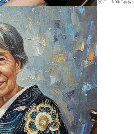
次に「着物に着替
2025.03.07
河津桜が
2025.02.22
井の頭公
2025.02.19
久しぶり
2025.02.10
喫茶レク
2025.02.01
1月は初
2025.01.30
阿佐ヶ谷
2025.01.15
和～なご
2025.01.09
初詣へ
2025.01.01
あけまし