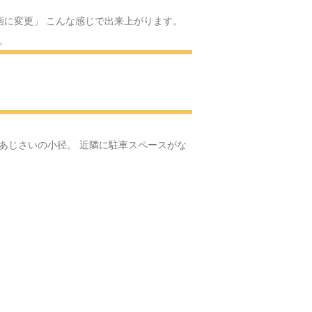
スのサンタクロース
画に変更」 こんな感じで出来上がります。
。
Yの体操
へ
へ
あじさいの小径。 近隣に駐車スペースがな
ける場所へ
へ・・・
る可愛いお人形