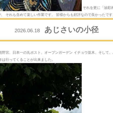
2024.12.26
クリスマ
それを更に「油彩
、 それも含めて楽しい作業です。 皆様からも好評なので良かったです
2024.12.15
FAMIL
あじさいの小径
2026.06.18
2024.12.10
紅葉散策
2024.11.28
田無神社
熊野宮、日本一の丸ポスト、オープンガーデン イチョウ並木、そして、
2024.11.21
雨でも歩
年は行ってくることが出来ました。
2024.11.08
神社巡り
2024.10.31
秋川渓谷
2024.09.19
玄関を飾
2024.09.16
敬老の日