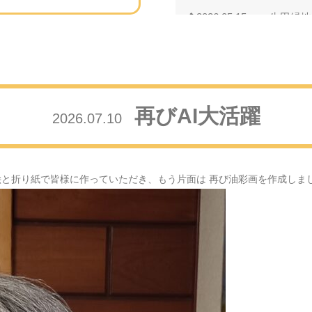
2026.05.15
生田緑地
2026.05.11
母の日の
2026.04.24
藤の花の
再びAI大活躍
2026.07.10
2026.04.18
芝桜・・
2026.04.01
満開の桜
絵と折り紙で皆様に作っていただき、もう片面は 再び油彩画を作成しま
2026.03.08
河津桜の
2026.02.26
小金井公
2026.02.10
多くの笑
2026.02.04
節分の日