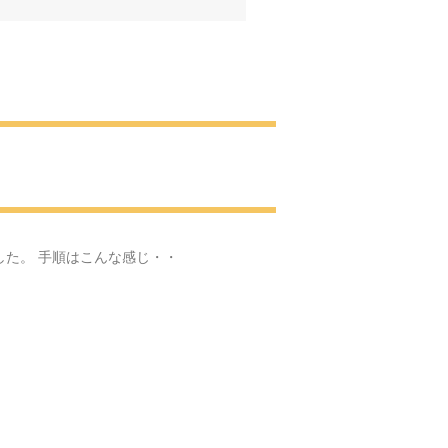
へ
肖像画
見学に・・・
・
した。 手順はこんな感じ・・
お花見
園の梅園
いと感動をありがとう