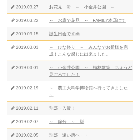
2019.03.27
お花見 🌸 ～ 小金井公園 ～
2019.03.22
～ お庭で花見 ～ FAMILY本邸にて
2019.03.15
誕生日会です🍰
2019.03.03
～ ひな祭り ～ みんなでお雛様を完
成！こんな感じに出来ました。
2019.03.01
～ 小金井公園 ～ 梅林散策 ちょうど
見ごろでした！
2019.02.19
～ 農工大科学博物館へ行ってきました
～
2019.02.11
別邸・入賞！
2019.02.07
～ 節分 ～ 👹
2019.02.05
別邸・遠い所へ・・