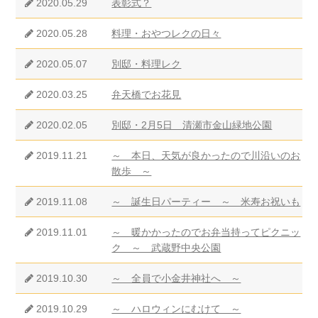
2020.05.29
表彰式？
2020.05.28
料理・おやつレクの日々
2020.05.07
別邸・料理レク
2020.03.25
弁天橋でお花見
2020.02.05
別邸・2月5日 清瀬市金山緑地公園
2019.11.21
～ 本日、天気が良かったので川沿いのお
散歩 ～
2019.11.08
～ 誕生日パーティー ～ 米寿お祝いも
2019.11.01
～ 暖かかったのでお弁当持ってピクニッ
ク ～ 武蔵野中央公園
2019.10.30
～ 全員で小金井神社へ ～
2019.10.29
～ ハロウィンにむけて ～