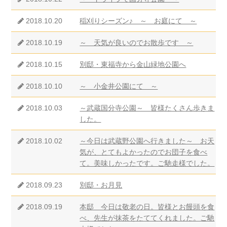
2018.10.20
稲刈りシーズン♪ ～ お庭にて ～
2018.10.19
～ 天気が良いのでお散歩です ～
2018.10.15
別邸・東福寺から金山緑地公園へ
2018.10.10
～ 小金井公園にて ～
2018.10.03
～武蔵国分寺公園～ 皆様たくさん歩きま
した。
2018.10.02
～今日は武蔵野公園へ行きました～ お天
気が、とてもよかったのでお団子を食べ
て。美味しかったです。ご馳走様でした。
2018.09.23
別邸・お月見
2018.09.19
本邸 今日は敬老の日。皆様とお饅頭を食
べ、先生が抹茶をたててくれました。ご馳