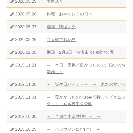
2020.05.29
表彰式？
2020.05.28
料理・おやつレクの日々
2020.05.07
別邸・料理レク
2020.03.25
弁天橋でお花見
2020.02.05
別邸・2月5日 清瀬市金山緑地公園
2019.11.21
～ 本日、天気が良かったので川沿いのお
散歩 ～
2019.11.08
～ 誕生日パーティー ～ 米寿お祝いも
2019.11.01
～ 暖かかったのでお弁当持ってピクニッ
ク ～ 武蔵野中央公園
2019.10.30
～ 全員で小金井神社へ ～
2019.10.29
～ ハロウィンにむけて ～