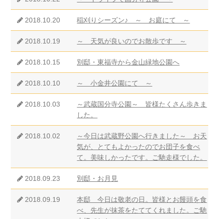
2018.10.20
稲刈りシーズン♪ ～ お庭にて ～
2018.10.19
～ 天気が良いのでお散歩です ～
2018.10.15
別邸・東福寺から金山緑地公園へ
2018.10.10
～ 小金井公園にて ～
2018.10.03
～武蔵国分寺公園～ 皆様たくさん歩きま
した。
2018.10.02
～今日は武蔵野公園へ行きました～ お天
気が、とてもよかったのでお団子を食べ
て。美味しかったです。ご馳走様でした。
2018.09.23
別邸・お月見
2018.09.19
本邸 今日は敬老の日。皆様とお饅頭を食
べ、先生が抹茶をたててくれました。ご馳