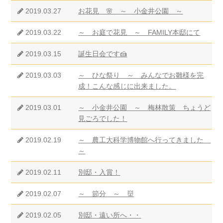
2019.03.27
お花見 🌸 ～ 小金井公園 ～
2019.03.22
～ お庭で花見 ～ FAMILY本邸にて
2019.03.15
誕生日会です🍰
2019.03.03
～ ひな祭り ～ みんなでお雛様を完
成！こんな感じに出来ました。
2019.03.01
～ 小金井公園 ～ 梅林散策 ちょうど
見ごろでした！
2019.02.19
～ 農工大科学博物館へ行ってきました
～
2019.02.11
別邸・入賞！
2019.02.07
～ 節分 ～ 👹
2019.02.05
別邸・遠い所へ・・