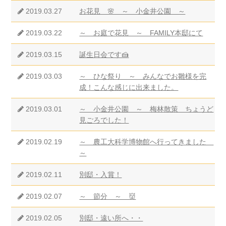
2019.03.27
お花見 🌸 ～ 小金井公園 ～
2019.03.22
～ お庭で花見 ～ FAMILY本邸にて
2019.03.15
誕生日会です🍰
2019.03.03
～ ひな祭り ～ みんなでお雛様を完
成！こんな感じに出来ました。
2019.03.01
～ 小金井公園 ～ 梅林散策 ちょうど
見ごろでした！
2019.02.19
～ 農工大科学博物館へ行ってきました
～
2019.02.11
別邸・入賞！
2019.02.07
～ 節分 ～ 👹
2019.02.05
別邸・遠い所へ・・