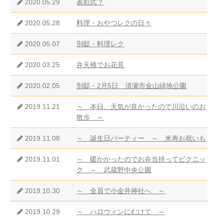
2020.05.29
表彰式？
2020.05.28
料理・おやつレクの日々
2020.05.07
別邸・料理レク
2020.03.25
弁天橋でお花見
2020.02.05
別邸・2月5日 清瀬市金山緑地公園
2019.11.21
～ 本日、天気が良かったので川沿いのお
散歩 ～
2019.11.08
～ 誕生日パーティー ～ 米寿お祝いも
2019.11.01
～ 暖かかったのでお弁当持ってピクニッ
ク ～ 武蔵野中央公園
2019.10.30
～ 全員で小金井神社へ ～
2019.10.29
～ ハロウィンにむけて ～