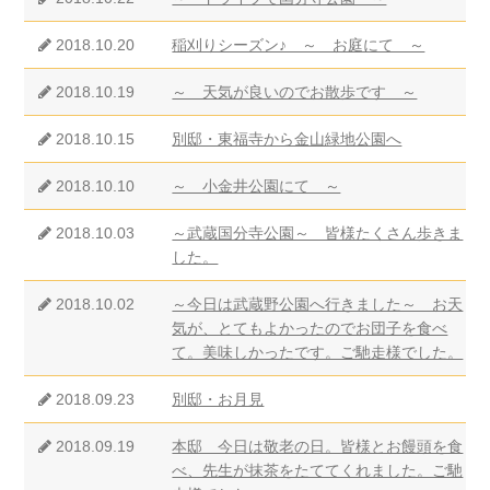
2018.10.20
稲刈りシーズン♪ ～ お庭にて ～
2018.10.19
～ 天気が良いのでお散歩です ～
2018.10.15
別邸・東福寺から金山緑地公園へ
2018.10.10
～ 小金井公園にて ～
2018.10.03
～武蔵国分寺公園～ 皆様たくさん歩きま
した。
2018.10.02
～今日は武蔵野公園へ行きました～ お天
気が、とてもよかったのでお団子を食べ
て。美味しかったです。ご馳走様でした。
2018.09.23
別邸・お月見
2018.09.19
本邸 今日は敬老の日。皆様とお饅頭を食
べ、先生が抹茶をたててくれました。ご馳