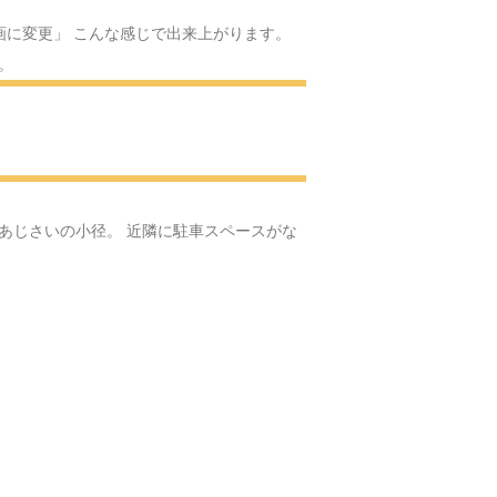
スのサンタクロース
画に変更」 こんな感じで出来上がります。
。
Yの体操
へ
へ
あじさいの小径。 近隣に駐車スペースがな
ける場所へ
へ・・・
る可愛いお人形