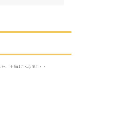
へ
肖像画
見学に・・・
・
した。 手順はこんな感じ・・
お花見
園の梅園
いと感動をありがとう