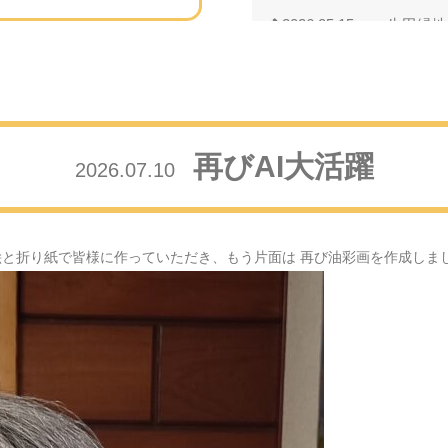
2026.05.15
生田緑地
2026.05.11
母の日の
2026.04.24
藤の花の
再びAI大活躍
2026.07.10
2026.04.18
芝桜・・
2026.04.01
満開の桜
絵と折り紙で皆様に作っていただき、もう片面は 再び油彩画を作成しま
2026.03.08
河津桜の
2026.02.26
小金井公
2026.02.10
多くの笑
2026.02.04
節分の日