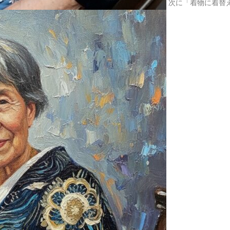
次に「着物に着替
2025.03.07
河津桜が
2025.02.22
井の頭公
2025.02.19
久しぶり
2025.02.10
喫茶レク
2025.02.01
1月は初
2025.01.30
阿佐ヶ谷
2025.01.15
和～なご
2025.01.09
初詣へ
2025.01.01
あけまし