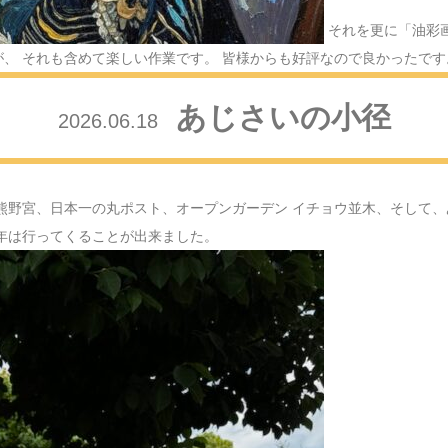
2024.12.26
クリスマ
それを更に「油彩
、 それも含めて楽しい作業です。 皆様からも好評なので良かったです
2024.12.15
FAMIL
あじさいの小径
2026.06.18
2024.12.10
紅葉散策
2024.11.28
田無神社
熊野宮、日本一の丸ポスト、オープンガーデン イチョウ並木、そして、
2024.11.21
雨でも歩
年は行ってくることが出来ました。
2024.11.08
神社巡り
2024.10.31
秋川渓谷
2024.09.19
玄関を飾
2024.09.16
敬老の日