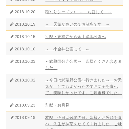
2018.10.20
稲刈りシーズン♪ ～ お庭にて ～
2018.10.19
～ 天気が良いのでお散歩です ～
2018.10.15
別邸・東福寺から金山緑地公園へ
2018.10.10
～ 小金井公園にて ～
2018.10.03
～武蔵国分寺公園～ 皆様たくさん歩きま
した。
2018.10.02
～今日は武蔵野公園へ行きました～ お天
気が、とてもよかったのでお団子を食べ
て。美味しかったです。ご馳走様でした。
2018.09.23
別邸・お月見
2018.09.19
本邸 今日は敬老の日。皆様とお饅頭を食
べ、先生が抹茶をたててくれました。ご馳