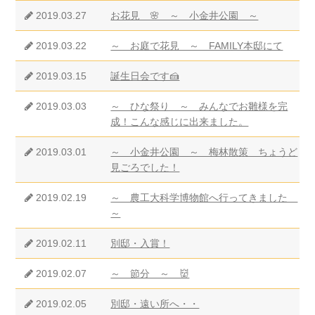
2019.03.27
お花見 🌸 ～ 小金井公園 ～
2019.03.22
～ お庭で花見 ～ FAMILY本邸にて
2019.03.15
誕生日会です🍰
2019.03.03
～ ひな祭り ～ みんなでお雛様を完
成！こんな感じに出来ました。
2019.03.01
～ 小金井公園 ～ 梅林散策 ちょうど
見ごろでした！
2019.02.19
～ 農工大科学博物館へ行ってきました
～
2019.02.11
別邸・入賞！
2019.02.07
～ 節分 ～ 👹
2019.02.05
別邸・遠い所へ・・