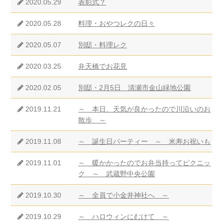
2020.05.29
表彰式？
2020.05.28
料理・おやつレクの日々
2020.05.07
別邸・料理レク
2020.03.25
弁天橋でお花見
2020.02.05
別邸・2月5日 清瀬市金山緑地公園
2019.11.21
～ 本日、天気が良かったので川沿いのお
散歩 ～
2019.11.08
～ 誕生日パーティー ～ 米寿お祝いも
2019.11.01
～ 暖かかったのでお弁当持ってピクニッ
ク ～ 武蔵野中央公園
2019.10.30
～ 全員で小金井神社へ ～
2019.10.29
～ ハロウィンにむけて ～