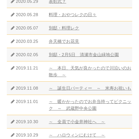
2020.05.29
表彰式？
2020.05.28
料理・おやつレクの日々
2020.05.07
別邸・料理レク
2020.03.25
弁天橋でお花見
2020.02.05
別邸・2月5日 清瀬市金山緑地公園
2019.11.21
～ 本日、天気が良かったので川沿いのお
散歩 ～
2019.11.08
～ 誕生日パーティー ～ 米寿お祝いも
2019.11.01
～ 暖かかったのでお弁当持ってピクニッ
ク ～ 武蔵野中央公園
2019.10.30
～ 全員で小金井神社へ ～
2019.10.29
～ ハロウィンにむけて ～