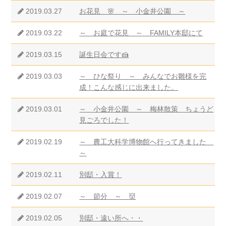
2019.03.27
お花見 🌸 ～ 小金井公園 ～
2019.03.22
～ お庭で花見 ～ FAMILY本邸にて
2019.03.15
誕生日会です🍰
2019.03.03
～ ひな祭り ～ みんなでお雛様を完
成！こんな感じに出来ました。
2019.03.01
～ 小金井公園 ～ 梅林散策 ちょうど
見ごろでした！
2019.02.19
～ 農工大科学博物館へ行ってきました
～
2019.02.11
別邸・入賞！
2019.02.07
～ 節分 ～ 👹
2019.02.05
別邸・遠い所へ・・