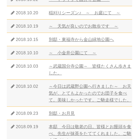
2018.10.20
稲刈りシーズン♪ ～ お庭にて ～
2018.10.19
～ 天気が良いのでお散歩です ～
2018.10.15
別邸・東福寺から金山緑地公園へ
2018.10.10
～ 小金井公園にて ～
2018.10.03
～武蔵国分寺公園～ 皆様たくさん歩きま
した。
2018.10.02
～今日は武蔵野公園へ行きました～ お天
気が、とてもよかったのでお団子を食べ
て。美味しかったです。ご馳走様でした。
2018.09.23
別邸・お月見
2018.09.19
本邸 今日は敬老の日。皆様とお饅頭を食
べ、先生が抹茶をたててくれました。ご馳