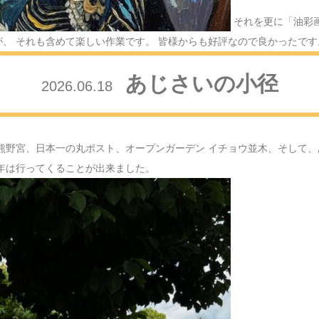
2024.12.26
クリスマ
それを更に「油彩
、 それも含めて楽しい作業です。 皆様からも好評なので良かったです
2024.12.15
FAMIL
あじさいの小径
2026.06.18
2024.12.10
紅葉散策
2024.11.28
田無神社
熊野宮、日本一の丸ポスト、オープンガーデン イチョウ並木、そして、
2024.11.21
雨でも歩
年は行ってくることが出来ました。
2024.11.08
神社巡り
2024.10.31
秋川渓谷
2024.09.19
玄関を飾
2024.09.16
敬老の日