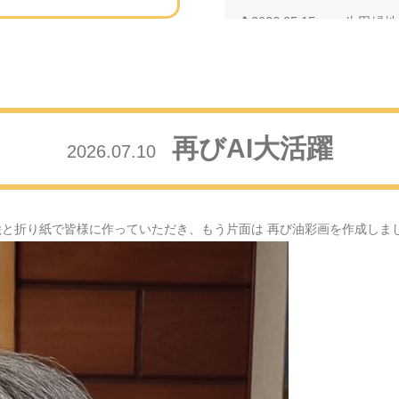
2026.05.15
生田緑地
2026.05.11
母の日の
2026.04.24
藤の花の
再びAI大活躍
2026.07.10
2026.04.18
芝桜・・
2026.04.01
満開の桜
絵と折り紙で皆様に作っていただき、もう片面は 再び油彩画を作成しま
2026.03.08
河津桜の
2026.02.26
小金井公
2026.02.10
多くの笑
2026.02.04
節分の日