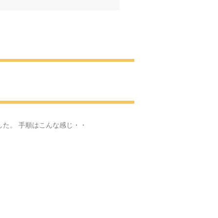
へ
肖像画
見学に・・・
・
した。 手順はこんな感じ・・
お花見
園の梅園
いと感動をありがとう