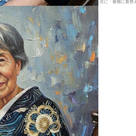
次に「着物に着替
2025.03.07
河津桜が
2025.02.22
井の頭公
2025.02.19
久しぶり
2025.02.10
喫茶レク
2025.02.01
1月は初
2025.01.30
阿佐ヶ谷
2025.01.15
和～なご
2025.01.09
初詣へ
2025.01.01
あけまし