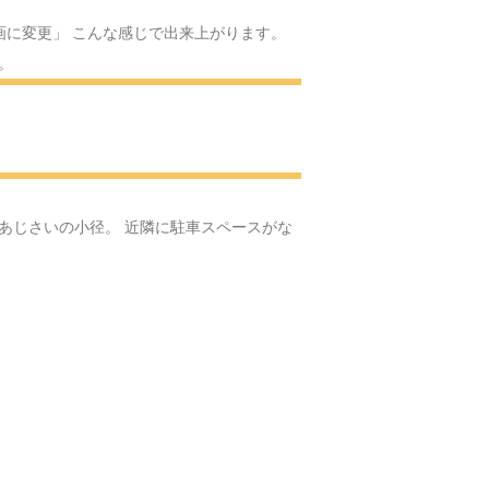
スのサンタクロース
画に変更」 こんな感じで出来上がります。
。
Yの体操
へ
へ
あじさいの小径。 近隣に駐車スペースがな
ける場所へ
へ・・・
る可愛いお人形