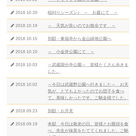
2018.10.20
稲刈りシーズン♪ ～ お庭にて ～
2018.10.19
～ 天気が良いのでお散歩です ～
2018.10.15
別邸・東福寺から金山緑地公園へ
2018.10.10
～ 小金井公園にて ～
2018.10.03
～武蔵国分寺公園～ 皆様たくさん歩きま
した。
2018.10.02
～今日は武蔵野公園へ行きました～ お天
気が、とてもよかったのでお団子を食べ
て。美味しかったです。ご馳走様でした。
2018.09.23
別邸・お月見
2018.09.19
本邸 今日は敬老の日。皆様とお饅頭を食
べ、先生が抹茶をたててくれました。ご馳