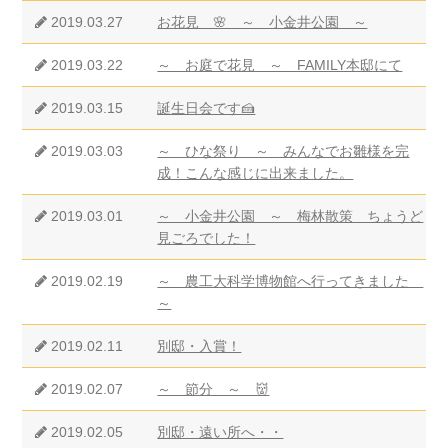
2019.03.27
お花見 🌸 ～ 小金井公園 ～
2019.03.22
～ お庭で花見 ～ FAMILY本邸にて
2019.03.15
誕生日会です🍰
2019.03.03
～ ひな祭り ～ みんなでお雛様を完
成！こんな感じに出来ました。
2019.03.01
～ 小金井公園 ～ 梅林散策 ちょうど
見ごろでした！
2019.02.19
～ 農工大科学博物館へ行ってきました
～
2019.02.11
別邸・入賞！
2019.02.07
～ 節分 ～ 👹
2019.02.05
別邸・遠い所へ・・