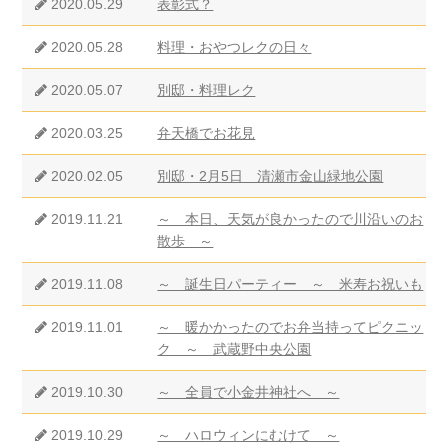
2020.05.29
表彰式？
2020.05.28
料理・おやつレクの日々
2020.05.07
別邸・料理レク
2020.03.25
弁天橋でお花見
2020.02.05
別邸・2月5日 清瀬市金山緑地公園
2019.11.21
～ 本日、天気が良かったので川沿いのお
散歩 ～
2019.11.08
～ 誕生日パーティー ～ 米寿お祝いも
2019.11.01
～ 暖かかったのでお弁当持ってピクニッ
ク ～ 武蔵野中央公園
2019.10.30
～ 全員で小金井神社へ ～
2019.10.29
～ ハロウィンにむけて ～