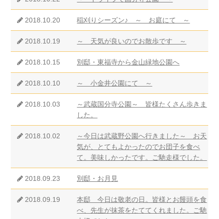
2018.10.20
稲刈りシーズン♪ ～ お庭にて ～
2018.10.19
～ 天気が良いのでお散歩です ～
2018.10.15
別邸・東福寺から金山緑地公園へ
2018.10.10
～ 小金井公園にて ～
2018.10.03
～武蔵国分寺公園～ 皆様たくさん歩きま
した。
2018.10.02
～今日は武蔵野公園へ行きました～ お天
気が、とてもよかったのでお団子を食べ
て。美味しかったです。ご馳走様でした。
2018.09.23
別邸・お月見
2018.09.19
本邸 今日は敬老の日。皆様とお饅頭を食
べ、先生が抹茶をたててくれました。ご馳