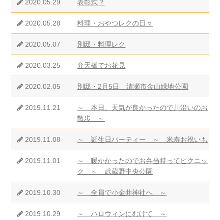
2020.05.29
表彰式？
2020.05.28
料理・おやつレクの日々
2020.05.07
別邸・料理レク
2020.03.25
弁天橋でお花見
2020.02.05
別邸・2月5日 清瀬市金山緑地公園
2019.11.21
～ 本日、天気が良かったので川沿いのお
散歩 ～
2019.11.08
～ 誕生日パーティー ～ 米寿お祝いも
2019.11.01
～ 暖かかったのでお弁当持ってピクニッ
ク ～ 武蔵野中央公園
2019.10.30
～ 全員で小金井神社へ ～
2019.10.29
～ ハロウィンにむけて ～