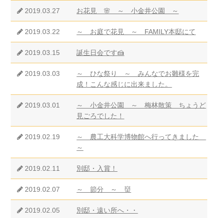
2019.03.27
お花見 🌸 ～ 小金井公園 ～
2019.03.22
～ お庭で花見 ～ FAMILY本邸にて
2019.03.15
誕生日会です🍰
2019.03.03
～ ひな祭り ～ みんなでお雛様を完
成！こんな感じに出来ました。
2019.03.01
～ 小金井公園 ～ 梅林散策 ちょうど
見ごろでした！
2019.02.19
～ 農工大科学博物館へ行ってきました
～
2019.02.11
別邸・入賞！
2019.02.07
～ 節分 ～ 👹
2019.02.05
別邸・遠い所へ・・