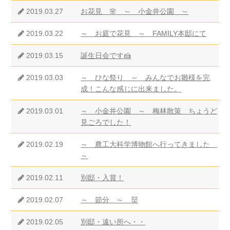
2019.03.27
お花見 🌸 ～ 小金井公園 ～
2019.03.22
～ お庭で花見 ～ FAMILY本邸にて
2019.03.15
誕生日会です🍰
2019.03.03
～ ひな祭り ～ みんなでお雛様を完
成！こんな感じに出来ました。
2019.03.01
～ 小金井公園 ～ 梅林散策 ちょうど
見ごろでした！
2019.02.19
～ 農工大科学博物館へ行ってきました
～
2019.02.11
別邸・入賞！
2019.02.07
～ 節分 ～ 👹
2019.02.05
別邸・遠い所へ・・