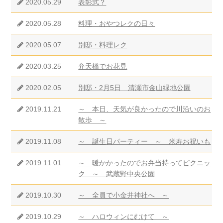
2020.05.29
表彰式？
2020.05.28
料理・おやつレクの日々
2020.05.07
別邸・料理レク
2020.03.25
弁天橋でお花見
2020.02.05
別邸・2月5日 清瀬市金山緑地公園
2019.11.21
～ 本日、天気が良かったので川沿いのお
散歩 ～
2019.11.08
～ 誕生日パーティー ～ 米寿お祝いも
2019.11.01
～ 暖かかったのでお弁当持ってピクニッ
ク ～ 武蔵野中央公園
2019.10.30
～ 全員で小金井神社へ ～
2019.10.29
～ ハロウィンにむけて ～