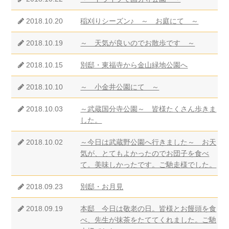
2018.10.20
稲刈りシーズン♪ ～ お庭にて ～
2018.10.19
～ 天気が良いのでお散歩です ～
2018.10.15
別邸・東福寺から金山緑地公園へ
2018.10.10
～ 小金井公園にて ～
2018.10.03
～武蔵国分寺公園～ 皆様たくさん歩きま
した。
2018.10.02
～今日は武蔵野公園へ行きました～ お天
気が、とてもよかったのでお団子を食べ
て。美味しかったです。ご馳走様でした。
2018.09.23
別邸・お月見
2018.09.19
本邸 今日は敬老の日。皆様とお饅頭を食
べ、先生が抹茶をたててくれました。ご馳