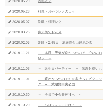
2020.05.29
表彰式？
2020.05.28
料理・おやつレクの日々
2020.05.07
別邸・料理レク
2020.03.25
弁天橋でお花見
2020.02.05
別邸・2月5日 清瀬市金山緑地公園
2019.11.21
～ 本日、天気が良かったので川沿いのお
散歩 ～
2019.11.08
～ 誕生日パーティー ～ 米寿お祝いも
2019.11.01
～ 暖かかったのでお弁当持ってピクニッ
ク ～ 武蔵野中央公園
2019.10.30
～ 全員で小金井神社へ ～
2019.10.29
～ ハロウィンにむけて ～