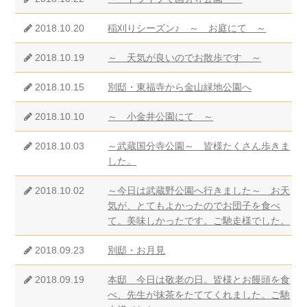
2018.10.20
稲刈りシーズン♪ ～ お庭にて ～
2018.10.19
～ 天気が良いのでお散歩です ～
2018.10.15
別邸・東福寺から金山緑地公園へ
2018.10.10
～ 小金井公園にて ～
2018.10.03
～武蔵国分寺公園～ 皆様たくさん歩きま
した。
2018.10.02
～今日は武蔵野公園へ行きました～ お天
気が、とてもよかったのでお団子を食べ
て。美味しかったです。ご馳走様でした。
2018.09.23
別邸・お月見
2018.09.19
本邸 今日は敬老の日。皆様とお饅頭を食
べ、先生が抹茶をたててくれました。ご馳