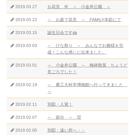
2019.03.27
お花見 🌸 ～ 小金井公園 ～
2019.03.22
～ お庭で花見 ～ FAMILY本邸にて
2019.03.15
誕生日会です🍰
2019.03.03
～ ひな祭り ～ みんなでお雛様を完
成！こんな感じに出来ました。
2019.03.01
～ 小金井公園 ～ 梅林散策 ちょうど
見ごろでした！
2019.02.19
～ 農工大科学博物館へ行ってきました
～
2019.02.11
別邸・入賞！
2019.02.07
～ 節分 ～ 👹
2019.02.05
別邸・遠い所へ・・