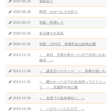
2020.05.29
表彰式？
2020.05.28
料理・おやつレクの日々
2020.05.07
別邸・料理レク
2020.03.25
弁天橋でお花見
2020.02.05
別邸・2月5日 清瀬市金山緑地公園
2019.11.21
～ 本日、天気が良かったので川沿いのお
散歩 ～
2019.11.08
～ 誕生日パーティー ～ 米寿お祝いも
2019.11.01
～ 暖かかったのでお弁当持ってピクニッ
ク ～ 武蔵野中央公園
2019.10.30
～ 全員で小金井神社へ ～
2019.10.29
～ ハロウィンにむけて ～