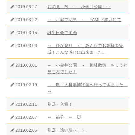
2019.03.27
お花見 🌸 ～ 小金井公園 ～
2019.03.22
～ お庭で花見 ～ FAMILY本邸にて
2019.03.15
誕生日会です🍰
2019.03.03
～ ひな祭り ～ みんなでお雛様を完
成！こんな感じに出来ました。
2019.03.01
～ 小金井公園 ～ 梅林散策 ちょうど
見ごろでした！
2019.02.19
～ 農工大科学博物館へ行ってきました
～
2019.02.11
別邸・入賞！
2019.02.07
～ 節分 ～ 👹
2019.02.05
別邸・遠い所へ・・