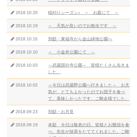
2018.10.20
稲刈りシーズン♪ ～ お庭にて ～
2018.10.19
～ 天気が良いのでお散歩です ～
2018.10.15
別邸・東福寺から金山緑地公園へ
2018.10.10
～ 小金井公園にて ～
2018.10.03
～武蔵国分寺公園～ 皆様たくさん歩きま
した。
2018.10.02
～今日は武蔵野公園へ行きました～ お天
気が、とてもよかったのでお団子を食べ
て。美味しかったです。ご馳走様でした。
2018.09.23
別邸・お月見
2018.09.19
本邸 今日は敬老の日。皆様とお饅頭を食
べ、先生が抹茶をたててくれました。ご馳