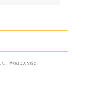
へ
肖像画
見学に・・・
・
した。 手順はこんな感じ・・
お花見
園の梅園
いと感動をありがとう