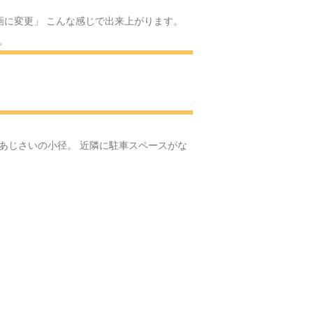
スのサンタクロース
画に変更」 こんな感じで出来上がります。
。
Yの体操
へ
へ
あじさいの小径。 近隣に駐車スペースがな
ける場所へ
へ・・・
る可愛いお人形