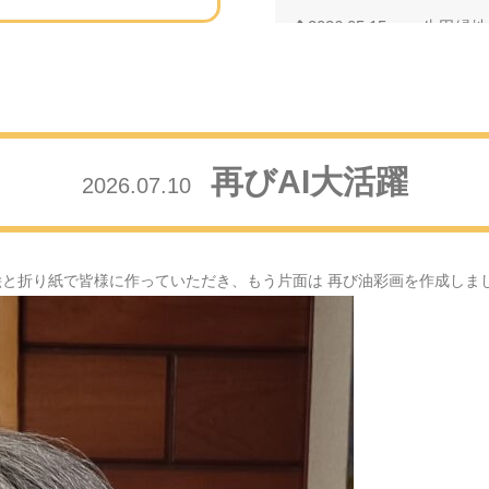
2026.05.15
生田緑地
2026.05.11
母の日の
2026.04.24
藤の花の
再びAI大活躍
2026.07.10
2026.04.18
芝桜・・
2026.04.01
満開の桜
絵と折り紙で皆様に作っていただき、もう片面は 再び油彩画を作成しま
2026.03.08
河津桜の
2026.02.26
小金井公
2026.02.10
多くの笑
2026.02.04
節分の日