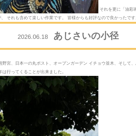
2024.12.26
クリスマ
それを更に「油彩
、 それも含めて楽しい作業です。 皆様からも好評なので良かったです
2024.12.15
FAMIL
あじさいの小径
2026.06.18
2024.12.10
紅葉散策
2024.11.28
田無神社
熊野宮、日本一の丸ポスト、オープンガーデン イチョウ並木、そして、
2024.11.21
雨でも歩
年は行ってくることが出来ました。
2024.11.08
神社巡り
2024.10.31
秋川渓谷
2024.09.19
玄関を飾
2024.09.16
敬老の日