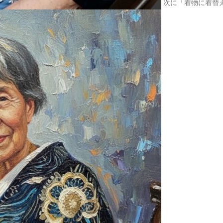
次に「着物に着替
2025.03.07
河津桜が
2025.02.22
井の頭公
2025.02.19
久しぶり
2025.02.10
喫茶レク
2025.02.01
1月は初
2025.01.30
阿佐ヶ谷
2025.01.15
和～なご
2025.01.09
初詣へ
2025.01.01
あけまし